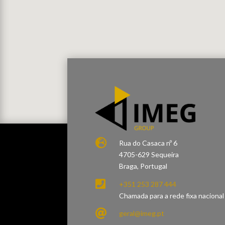

Rua do Casaca nº 6
4705-629 Sequeira
Braga, Portugal

+351 253 287 444
Chamada para a rede fixa nacional

geral@imeg.pt