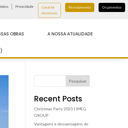
tatos
Privacidade
Canal de
Recrutamento
Orçamentos
denúncias
SSAS OBRAS
A NOSSA ATUALIDADE
K)
Pesquisar
Recent Posts
Christmas Party 2023 | IMEG
GROUP
Vantagens e desvantagens do