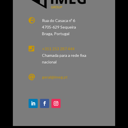

Rua do Casaca nº 6
4705-629 Sequeira
Braga, Portugal

+351 253 287 444
Chamada para a rede fixa
nacional

geral@imeg.pt