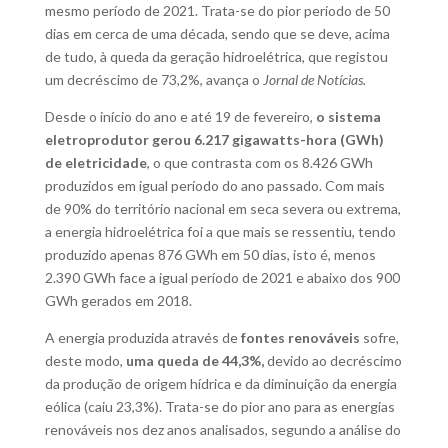
mesmo período de 2021. Trata-se do pior período de 50
dias em cerca de uma década, sendo que se deve, acima
de tudo, à queda da geração hidroelétrica, que registou
um decréscimo de 73,2%, avança o
Jornal de Notícias.
Desde o início do ano e até 19 de fevereiro,
o sistema
eletroprodutor gerou 6.217 gigawatts-hora (GWh)
de eletricidade
, o que contrasta com os 8.426 GWh
produzidos em igual período do ano passado. Com mais
de 90% do território nacional em seca severa ou extrema,
a energia hidroelétrica foi a que mais se ressentiu, tendo
produzido apenas 876 GWh em 50 dias, isto é, menos
2.390 GWh face a igual período de 2021 e abaixo dos 900
GWh gerados em 2018.
A energia produzida através de
fontes renováveis
sofre,
deste modo,
uma queda de 44,3%,
devido ao decréscimo
da produção de origem hídrica e da diminuição da energia
eólica (caiu 23,3%). Trata-se do pior ano para as energias
renováveis nos dez anos analisados, segundo a análise do