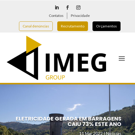
Contatos
Privacidade
Canal denúncias
Recrutamento
Orçamentos
ELETRICIDADE GERADA EM BARRAGENS
CAIU 73% ESTE ANO
11 Mar 2022
|
Notícias