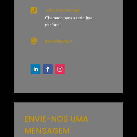

+351 253 287 444
Chamada para a rede fixa
nacional

geral@imeg.pt
ENVIE-NOS UMA
MENSAGEM