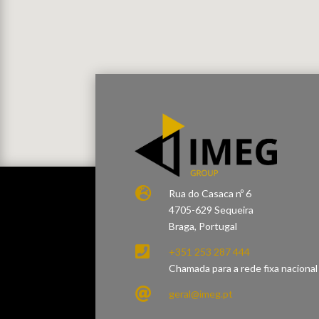

Rua do Casaca nº 6
4705-629 Sequeira
Braga, Portugal

+351 253 287 444
Chamada para a rede fixa nacional

geral@imeg.pt